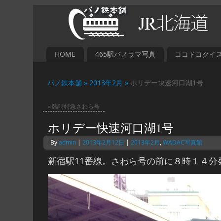
HOME
465駅パノラマ写真
ココドコクイ
パノ鉄本舗 »
2013年2月 »
ホリデー快速河口湖1号
«
臨時特急さわら号
ホリデー快速河口湖1号
By
admin
|
2013年2月12日
|
2013年2月
,
WADAC写真館
新宿駅11番線。さわら号の前に８時１４分