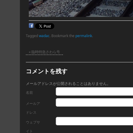
Tagged
wadac
.
Bookmark the
permalink
.
«
臨時特急さわら号
コメントを残す
メールアドレスが公開されることはありません。
名前
メールア
ドレス
ウェブサ
イト