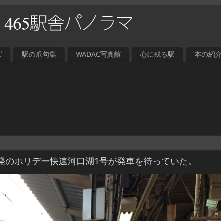
ズ
駅の爪句集
WADAC写真館
心に残る駅
本の紹
発のホリデー快速河口湖1号が発車を待っていた。