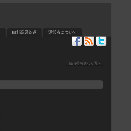
介
由利高原鉄道
運営者について
臨時特急さわら号
»