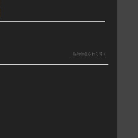
臨時特急さわら号
»