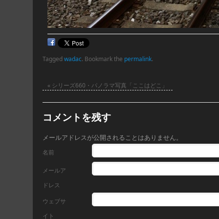
Tagged
wadac
.
Bookmark the
permalink
.
«
シリーズ660・パノラマ写真「ここはどこ」
コメントを残す
メールアドレスが公開されることはありません。
名前
メールア
ドレス
ウェブサ
イト