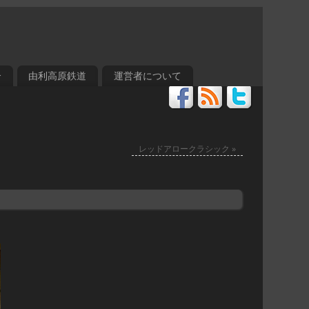
介
由利高原鉄道
運営者について
レッドアロークラシック
»