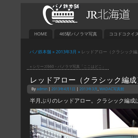
HOME
465駅パノラマ写真
ココドコクイ
パノ鉄本舗 »
2013年3月 »
レッドアロー（クラシック編
«
シリーズ660・パノラマ写真「ここはどこ」
レッドアロー（クラシック編成
By
admin
|
2013年4月1日
|
2013年3月
,
WADAC写真館
半月ぶりのレッドアロー。クラシック編成