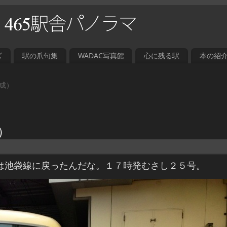
ズ
駅の爪句集
WADAC写真館
心に残る駅
本の紹
成）
）
は池袋線に戻ったんだな。１７時発むさし２５号。